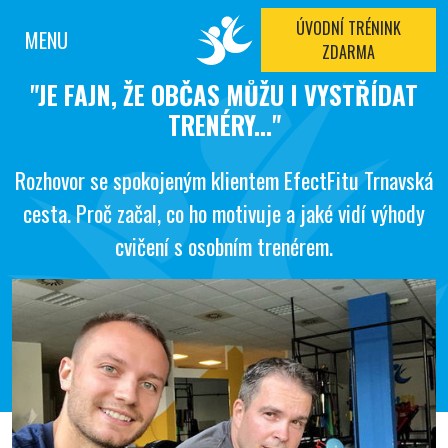
ÚVODNÍ TRÉNINK
MENU
ZDARMA
"JE FAJN, ŽE OBČAS MŮŽU I VYSTŘÍDAT
TRENÉRY..."
Rozhovor se spokojeným klientem EfectFitu Trnavská
cesta. Proč začal, co ho motivuje a jaké vidí výhody
cvičení s osobním trenérem.