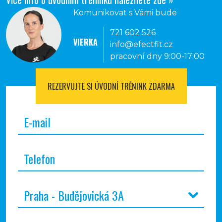
Komunikovat s Vámi bude
721 602 526
VIERKA
info@efectfit.cz
pracovní dny 9:00-17:00
REZERVUJTE SI
ÚVODNÍ TRÉNINK ZDARMA