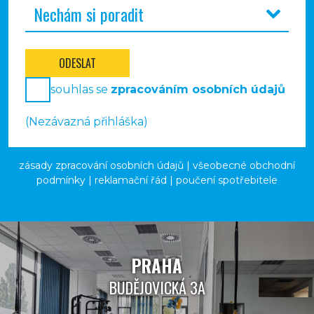
ODESLAT
souhlas se
zpracováním osobních údajů
(Nezávazná přihláška)
zásady zpracování osobních údajů
|
všeobecné obchodní
podmínky
|
reklamační řád
|
poučení spotřebitele
PRAHA
BUDĚJOVICKÁ 3A