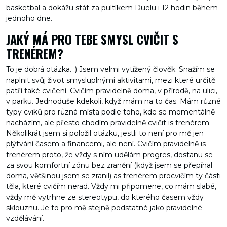
basketbal a dokážu stát za pultíkem Duelu i 12 hodin během
jednoho dne.
JAKÝ MÁ PRO TEBE SMYSL CVIČIT S
TRENÉREM?
To je dobrá otázka. :) Jsem velmi vytížený člověk. Snažím se
naplnit svůj život smysluplnými aktivitami, mezi které určitě
patří také cvičení. Cvičím pravidelně doma, v přírodě, na ulici,
v parku. Jednoduše kdekoli, když mám na to čas. Mám různé
typy cviků pro různá místa podle toho, kde se momentálně
nacházím, ale přesto chodím pravidelně cvičit is trenérem.
Několikrát jsem si položil otázku, jestli to není pro mě jen
plýtvání časem a financemi, ale není. Cvičím pravidelně is
trenérem proto, že vždy s ním udělám progres, dostanu se
za svou komfortní zónu bez zranění (když jsem se přepínal
doma, většinou jsem se zranil) as trenérem procvičím ty části
těla, které cvičím nerad. Vždy mi připomene, co mám slabé,
vždy mě vytrhne ze stereotypu, do kterého časem vždy
sklouznu. Je to pro mě stejně podstatné jako pravidelné
vzdělávání.