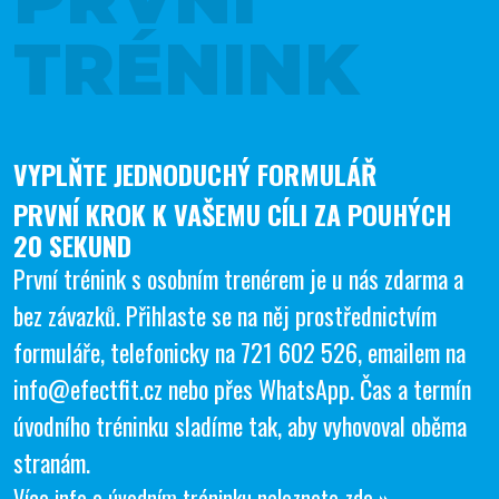
TRÉNINK
VYPLŇTE JEDNODUCHÝ FORMULÁŘ
PRVNÍ KROK K VAŠEMU CÍLI ZA POUHÝCH
20 SEKUND
První trénink s osobním trenérem je u nás zdarma a
bez závazků. Přihlaste se na něj prostřednictvím
formuláře, telefonicky na
721 602 526
, emailem na
info@efectfit.cz
nebo přes
WhatsApp
. Čas a termín
úvodního tréninku sladíme tak, aby vyhovoval oběma
stranám.
Více info o úvodním tréninku naleznete zde »