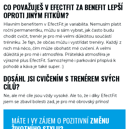
CO POVAŽUJEŠ V EFECTFIT ZA BENEFIT LEPŠÍ
OPROTI JINÝM FITKŮM?
Hlavním benefitem v EfectFit je variabilita. Nemusím platit
roční permanentku, můžu si sám vybrat, jak často budu
chodit cvičit, trenér je pro mě velmi důležitou součástí
tréninku. Je fajn, že občas můžu i vystřídat trenéry. Každý z
nich má něco, čím může obohatit mé cvičení. A velmi
důležitá je pro mě i atmosféra. Přátelská atmosféra je
výrazné plus EfectFit. Samozřejmě i parkování přispívá k
pohodě a káva je také super. :)
DOSÁHL JSI CVIČENÍM S TRENÉREM SVÝCH
CÍLŮ?
Ne, ale mé cíle jsou vždy vysoké. Ale to, že i díky EfectFit
jsem se zbavil bolesti zad, je pro mě obrovský přínos!
MÁTE I VY ZÁJEM O POZITIVNÍ
ZMĚNU
ŽIVOTNÍHO STYLU?