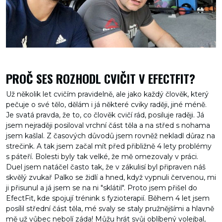
PROČ SES ROZHODL CVIČIT V EFECTFIT?
Už několik let cvičím pravidelně, ale jako každý člověk, který
pečuje o své tělo, dělám i já některé cviky raději, jiné méně.
Je svatá pravda, že to, co člověk cvičí rád, posiluje raději. Já
jsem nejraději posiloval vrchní část těla a na střed s nohama
jsem kašlal. Z časových důvodů jsem rovněž nekladl důraz na
strečink. A tak jsem začal mít před přibližně 4 lety problémy
s páteří. Bolesti byly tak velké, že mě omezovaly v práci.
Duel jsem natáčel často tak, že v zákulisí byl připraven náš
skvělý zvukař Palko se židlí a hned, když vypnuli červenou, mi
ji přisunul a já jsem se na ni "sklátil". Proto jsem přišel do
EfectFit, kde spojují trénink s fyzioterapií. Během 4 let jsem
posílil střední část těla, mé svaly se staly pružnějšími a hlavně
mě už vůbec nebolí záda! Můžu hrát svůj oblíbený volejbal,