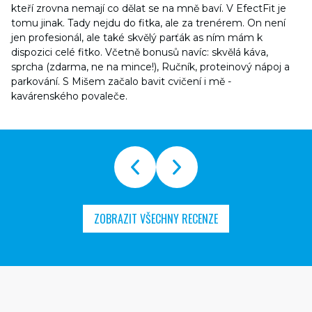
kteří zrovna nemají co dělat se na mně baví. V EfectFit je
tomu jinak. Tady nejdu do fitka, ale za trenérem. On není
jen profesionál, ale také skvělý parťák as ním mám k
dispozici celé fitko. Včetně bonusů navíc: skvělá káva,
sprcha (zdarma, ne na mince!), Ručník, proteinový nápoj a
parkování. S Mišem začalo bavit cvičení i mě -
kavárenského povaleče.
ZOBRAZIT VŠECHNY RECENZE