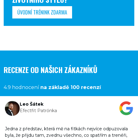
ÚVODNÍ TRÉNINK ZDARMA
RECENZE OD NAŠICH ZÁKAZNÍKŮ
4.9 hodnocení
na základě 100 recenzí
Leo Šátek
Efectfit Patrónka
Jedna z představ, která mě na fitkách nejvíce odpuzovala
byla, že přijdu tam, zvednu všechno, co spatřím a trenéři,