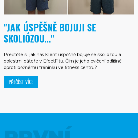
"JAK ÚSPĚŠNĚ BOJUJI SE
SKOLIÓZOU..."
Přečtěte si, jak náš klient úspěšně bojuje se skoliózou a
bolestmi páteře v EfectFitu. Čím je jeho cvičení odlišné
oproti běžnému tréninku ve fitness centru?
PŘEČÍST VÍCE
PRVNÍ