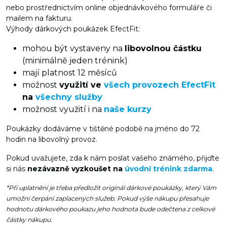
nebo prostřednictvím online objednávkového formuláře či
mailem na fakturu.
Výhody dárkových poukázek EfectFit:
mohou být vystaveny na
libovolnou částku
(minimálně jeden trénink)
mají platnost 12 měsíců
možnost
využití ve
všech provozech EfectFit
na
všechny služby
možnost využití i na
naše kurzy
Poukázky dodáváme v tištěné podobě na jméno do 72
hodin na libovolný provoz.
Pokud uvažujete, zda k nám poslat vašeho známého, přijďte
si nás
nezávazně vyzkoušet na
úvodní trénink zdarma
.
*Při uplatnění je třeba předložit originál dárkové poukázky, který Vám
umožní čerpání zaplacených služeb. Pokud výše nákupu přesahuje
hodnotu dárkového poukazu jeho hodnota bude odečtena z celkové
částky nákupu.