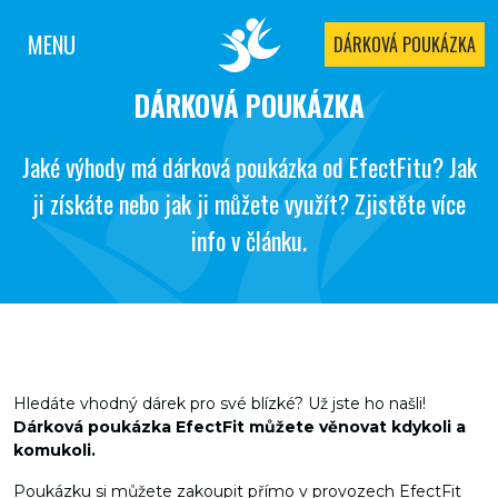
MENU
DÁRKOVÁ POUKÁZKA
DÁRKOVÁ POUKÁZKA
Jaké výhody má dárková poukázka od EfectFitu? Jak
ji získáte nebo jak ji můžete využít? Zjistěte více
info v článku.
Hledáte vhodný dárek pro své blízké? Už jste ho našli!
Dárková poukázka EfectFit můžete věnovat kdykoli a
komukoli.
Poukázku si můžete zakoupit přímo v provozech EfectFit