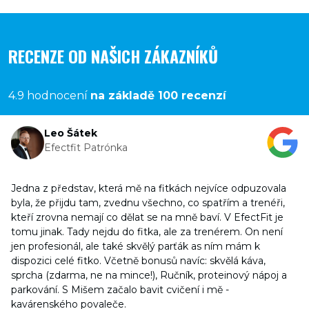
RECENZE OD NAŠICH ZÁKAZNÍKŮ
4.9 hodnocení
na základě 100 recenzí
Leo Šátek
Efectfit Patrónka
Jedna z představ, která mě na fitkách nejvíce odpuzovala
byla, že přijdu tam, zvednu všechno, co spatřím a trenéři,
kteří zrovna nemají co dělat se na mně baví. V EfectFit je
tomu jinak. Tady nejdu do fitka, ale za trenérem. On není
jen profesionál, ale také skvělý parťák as ním mám k
dispozici celé fitko. Včetně bonusů navíc: skvělá káva,
sprcha (zdarma, ne na mince!), Ručník, proteinový nápoj a
parkování. S Mišem začalo bavit cvičení i mě -
kavárenského povaleče.