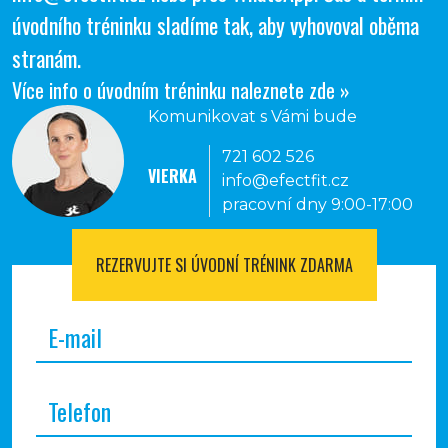
úvodního tréninku sladíme tak, aby vyhovoval oběma
stranám.
Více info o úvodním tréninku naleznete zde »
Komunikovat s Vámi bude
721 602 526
VIERKA
info@efectfit.cz
pracovní dny 9:00-17:00
REZERVUJTE SI
ÚVODNÍ TRÉNINK ZDARMA