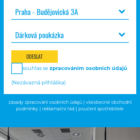
ODESLAT
souhlas se
zpracováním osobních údajů
(Nezávazná přihláška)
zásady zpracování osobních údajů
|
všeobecné obchodní
podmínky
|
reklamační řád
|
poučení spotřebitele