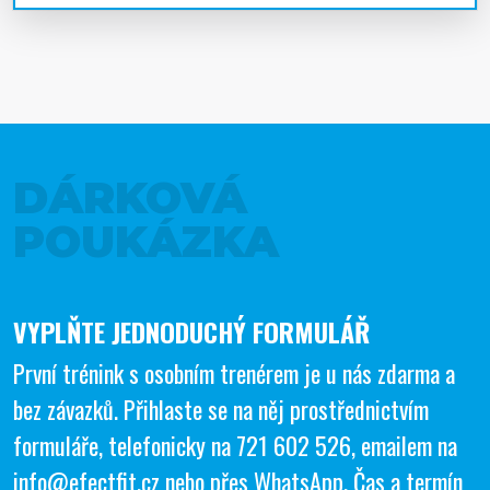
DÁRKOVÁ
POUKÁZKA
VYPLŇTE JEDNODUCHÝ FORMULÁŘ
První trénink s osobním trenérem je u nás zdarma a
bez závazků. Přihlaste se na něj prostřednictvím
formuláře, telefonicky na
721 602 526
, emailem na
info@efectfit.cz
nebo přes
WhatsApp
. Čas a termín