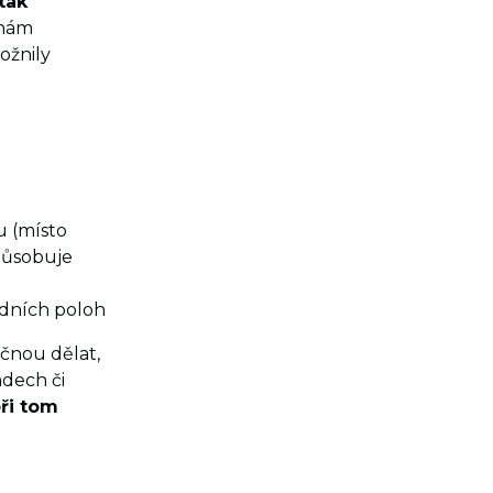
tak
 nám
ožnily
u (místo
způsobuje
adních poloh
ačnou dělat,
ádech či
při tom