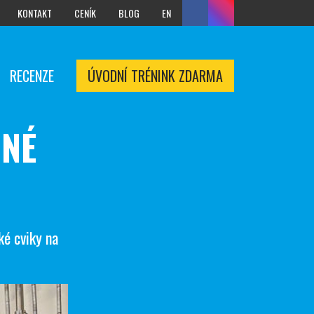
KONTAKT
CENÍK
BLOG
EN
RECENZE
ÚVODNÍ TRÉNINK ZDARMA
NNÉ
ké cviky na