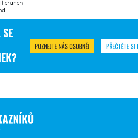
all crunch
nd
L SE
POZNEJTE NÁS OSOBNĚ!
PŘEČTĚTE SI 
NEK?
KAZNÍKŮ
í