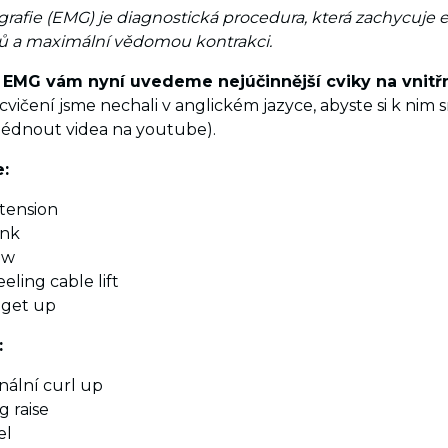
rafie (EMG) je diagnostická procedura, která zachycuje e
alů a maximální vědomou kontrakci.
 EMG vám nyní uvedeme nejúčinnější cviky na vnitřní
cvičení jsme nechali v anglickém jazyce, abyste si k nim 
hlédnout videa na youtube).
e:
tension
ank
aw
eling cable lift
 get up
:
ální curl up
g raise
el