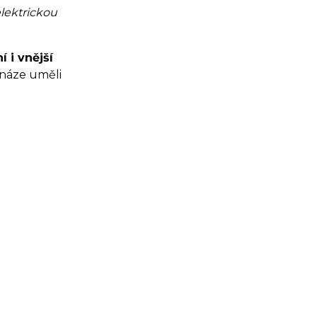
lektrickou
 i vnější
snáze uměli