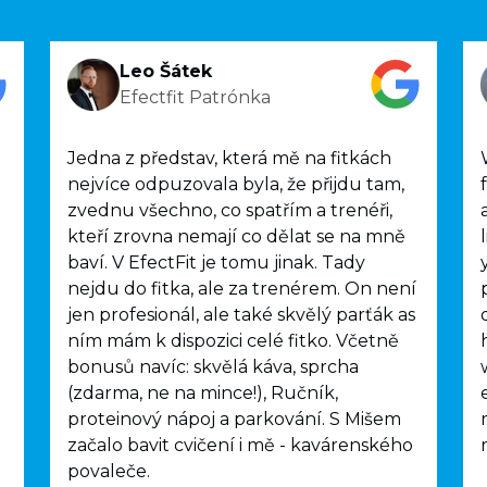
Leo Šátek
Efectfit Patrónka
Jedna z představ, která mě na fitkách
nejvíce odpuzovala byla, že přijdu tam,
zvednu všechno, co spatřím a trenéři,
kteří zrovna nemají co dělat se na mně
baví. V EfectFit je tomu jinak. Tady
nejdu do fitka, ale za trenérem. On není
jen profesionál, ale také skvělý parťák as
ním mám k dispozici celé fitko. Včetně
bonusů navíc: skvělá káva, sprcha
(zdarma, ne na mince!), Ručník,
proteinový nápoj a parkování. S Mišem
začalo bavit cvičení i mě - kavárenského
povaleče.