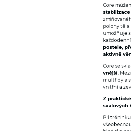
Core můžeme
stabilizace
zmiňovanéh
polohy těla
umožňuje sn
každodenním
postele, př
aktivně vě
Core se skl
vnější.
Mezi 
multfidy a s
vnitřní a z
Z praktické
svalových ř
Při tréninku
všeobecnou 