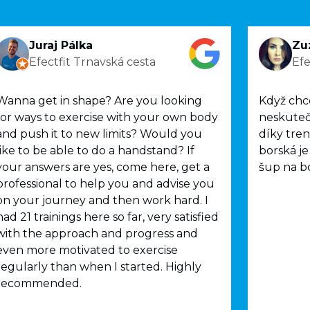
Juraj Pálka
Zu
Efectfit Trnavská cesta
Efe
Wanna get in shape? Are you looking
Když chc
for ways to exercise with your own body
neskuteč
and push it to new limits? Would you
díky tre
like to be able to do a handstand? If
borská je
your answers are yes, come here, get a
šup na bo
professional to help you and advise you
on your journey and then work hard. I
had 21 trainings here so far, very satisfied
with the approach and progress and
even more motivated to exercise
regularly than when I started. Highly
recommended.