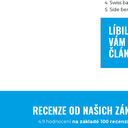
Swiss b
Side be
LÍBI
VÁM
ČLÁ
RECENZE OD NAŠICH ZÁ
4.9 hodnocení
na základě 100 recenz