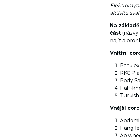
Elektromyog
aktivitu sv
Na základě
část
(názvy 
najít a pro
Vnitřní cor
Back ex
RKC Pl
Body S
Half-kne
Turkish
Vnější core
Abdomin
Hang le
Ab whe