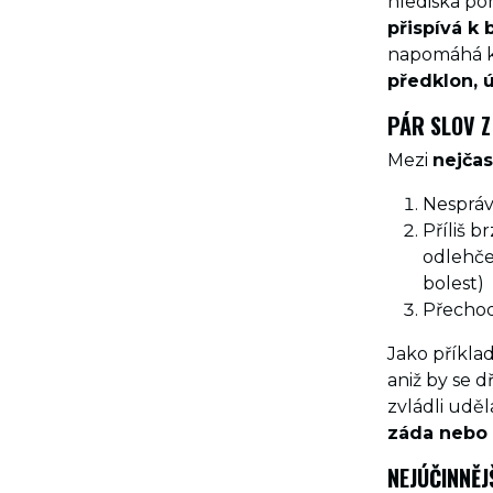
hlediska p
přispívá k
napomáhá k 
předklon, ú
PÁR SLOV Z
Mezi
nejčas
Nespráv
Příliš 
odlehčen
bolest)
Přechod
Jako příkla
aniž by se d
zvládli udě
záda nebo c
NEJÚČINNĚJ