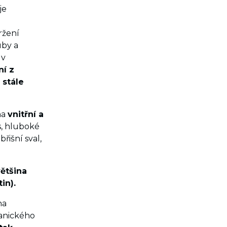
je
ržení
uby a
 v
ní z
 stále
na
vnitřní a
s, hluboké
řišní sval,
většina
in).
na
hanického