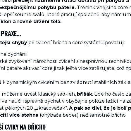
omáhá
předejít nadměrné rotaci obratlů při pohybu a 
 bezpečnějšímu pohybu páteře.
Trénink vnějšího core
lepší souhře svalů, které pracují společně, aby nám um
klon a rovné držení těla.
 PRAXE...
tější chyby
při cvičení břicha a core systému považuji:
né dýchání
brzké zvyšování náročnosti cvičení s nesprávnou techniko
í páteře aktivací core ji tak ještě více zatěžujete, což 
 k dynamickým cvičením bez zvládnutí stabilních zákl
d můžeme uvést klasický sed-leh,
břišák
. Lidé ho často z
říve naučili správně dýchat v obyčejné poloze ležící na z
lat pěkných 20 „zkracovaček“.
A pak se diví, že je bolí 
ítí více stehna
(ohýbače beder) než samotné břicho.
ŠÍ CVIKY NA BŘICHO