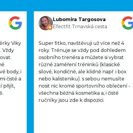
Lubomira Targosova
Efectfit Trnavská cesta
érky Viky
Super fitko, navštěvuji už více než 4
. Vždy
roky. Trénuje se vždy pod dohledem
ovat.
osobního trenéra a můžete si vybrat
ně
různé zaměření tréninků (klasické
vé body, i
silové, kondičně, ale klidně např. i box
mi čisté a
nebo kalisteniku). s sebou nemusíte
přijít,
nosit nic kromě sportovního oblečení -
ě.
všechna běžná kosmetika a, i čisté
ručníky jsou zde k dispozici.