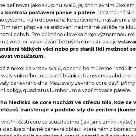
 definovat jako skupinu svalů, jejichž hlavním úkolem 
 a kontrola postavení pánve a páteře
. Dostatečná síla
o systému nám dopomáhá ke správnému nastavení a d
. Tím nám přispívá ke snižování nadměrné zátěže na klo
azší pohyb. Pro běžného člověka hraje významnou roli
 životě, při vykonávání běžných činností jako je
vstává
enášení těžkých věcí nebo pro starší lidi možnost se
novat vnoučatům.
ádá z několika vrstev svalů, obecně ho můžeme rozdělit 
svaly vnitřního coru patří bránice, transversus abdomini
valy pánevního dna. Mezi svaly zevního core patří přímý b
evní obligy, quadratus lumborum a vzpřimovače páteře.
ho hlediska se core nachází ve středu těla, kde se 
etězců transferuje v podobě síly do periferií (končet
 vnitřní části core se soustředíme (jak jsme zmínili výše) 
stabilizaci hlavně pánevní oblasti, která nám z biomec