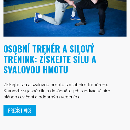
OSOBNÍ TRENÉR A SILOVÝ
TRÉNINK: ZÍSKEJTE SÍLU A
SVALOVOU HMOTU
Získejte sílu a svalovou hmotu s osobním trenérem.
Stanovte si jasné cíle a dosáhněte jich s individuálním
plánem cvičení a odborným vedením.
PŘEČÍST VÍCE