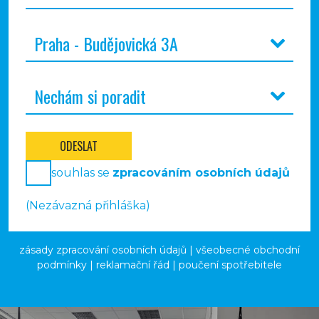
ODESLAT
souhlas se
zpracováním osobních údajů
(Nezávazná přihláška)
zásady zpracování osobních údajů
|
všeobecné obchodní
podmínky
|
reklamační řád
|
poučení spotřebitele