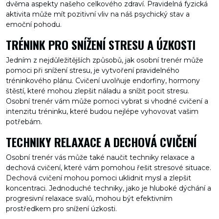
dvěma aspekty našeho celkového zdraví. Pravidelná fyzická
aktivita může mít pozitivní vliv na náš psychický stav a
emoční pohodu.
TRÉNINK PRO SNÍŽENÍ STRESU A ÚZKOSTI
Jedním z nejdůležitějších způsobů, jak osobní trenér může
pomoci při snížení stresu, je vytvoření pravidelného
tréninkového plánu. Cvičení uvolňuje endorfiny, hormony
štěstí, které mohou zlepšit náladu a snížit pocit stresu.
Osobní trenér vám může pomoci vybrat si vhodné cvičení a
intenzitu tréninku, které budou nejlépe vyhovovat vašim
potřebám.
TECHNIKY RELAXACE A DECHOVÁ CVIČENÍ
Osobní trenér vás může také naučit techniky relaxace a
dechová cvičení, které vám pomohou řešit stresové situace.
Dechová cvičení mohou pomoci uklidnit mysl a zlepšit
koncentraci. Jednoduché techniky, jako je hluboké dýchání a
progresivní relaxace svalů, mohou být efektivním
prostředkem pro snížení úzkosti.