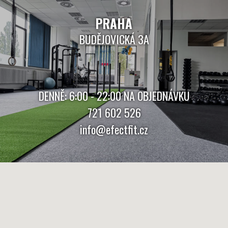
PRAHA
BUDĚJOVICKÁ 3A
DENNĚ: 6:00 - 22:00 NA OBJEDNÁVKU
721 602 526
info@efectfit.cz