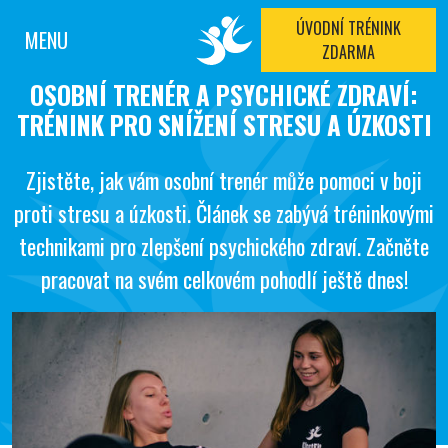
ÚVODNÍ TRÉNINK
MENU
ZDARMA
OSOBNÍ TRENÉR A PSYCHICKÉ ZDRAVÍ:
TRÉNINK PRO SNÍŽENÍ STRESU A ÚZKOSTI
Zjistěte, jak vám osobní trenér může pomoci v boji
proti stresu a úzkosti. Článek se zabývá tréninkovými
technikami pro zlepšení psychického zdraví. Začněte
pracovat na svém celkovém pohodlí ještě dnes!