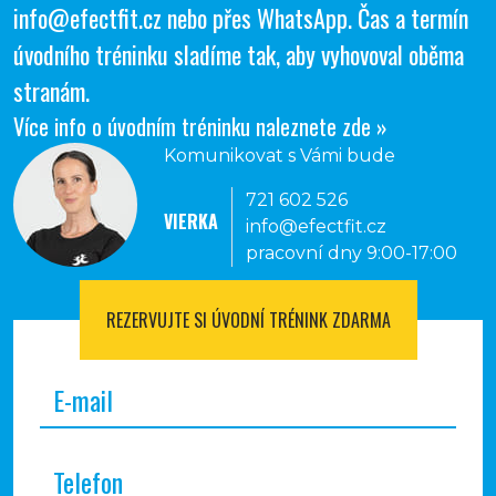
info@efectfit.cz
nebo přes
WhatsApp
. Čas a termín
úvodního tréninku sladíme tak, aby vyhovoval oběma
stranám.
Více info o úvodním tréninku naleznete zde »
Komunikovat s Vámi bude
721 602 526
VIERKA
info@efectfit.cz
pracovní dny 9:00-17:00
REZERVUJTE SI
ÚVODNÍ TRÉNINK ZDARMA