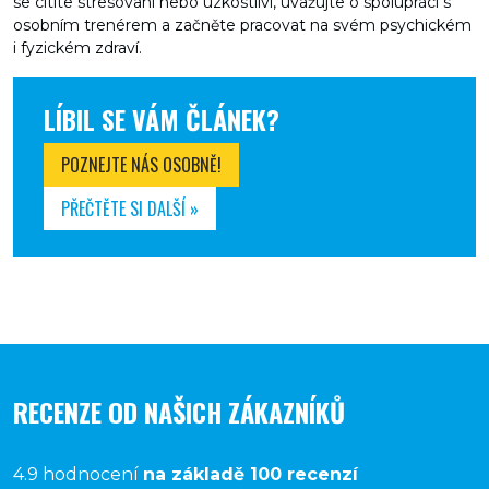
se cítíte stresovaní nebo úzkostliví, uvažujte o spolupráci s
osobním trenérem a začněte pracovat na svém psychickém
i fyzickém zdraví.
LÍBIL SE VÁM ČLÁNEK?
POZNEJTE NÁS OSOBNĚ!
PŘEČTĚTE SI DALŠÍ »
RECENZE OD NAŠICH ZÁKAZNÍKŮ
4.9 hodnocení
na základě 100 recenzí