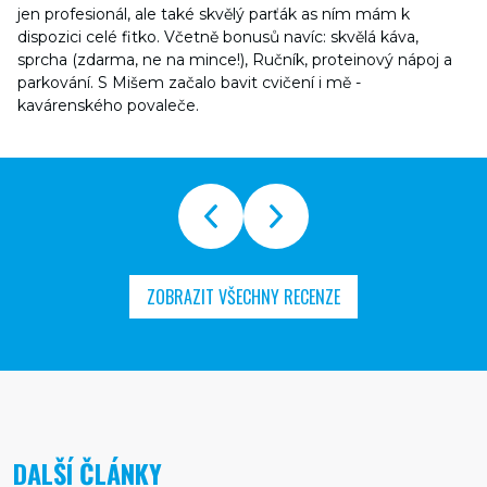
jen profesionál, ale také skvělý parťák as ním mám k
dispozici celé fitko. Včetně bonusů navíc: skvělá káva,
sprcha (zdarma, ne na mince!), Ručník, proteinový nápoj a
parkování. S Mišem začalo bavit cvičení i mě -
kavárenského povaleče.
ZOBRAZIT VŠECHNY RECENZE
DALŠÍ ČLÁNKY