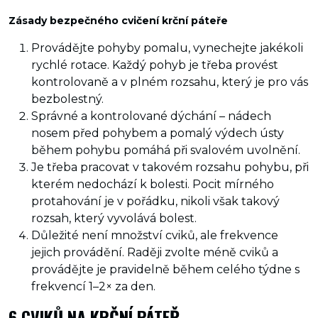
Zásady bezpečného cvičení krční páteře
Provádějte pohyby pomalu, vynechejte jakékoli
rychlé rotace. Každý pohyb je třeba provést
kontrolovaně a v plném rozsahu, který je pro vás
bezbolestný.
Správné a kontrolované dýchání – nádech
nosem před pohybem a pomalý výdech ústy
během pohybu pomáhá při svalovém uvolnění.
Je třeba pracovat v takovém rozsahu pohybu, při
kterém nedochází k bolesti. Pocit mírného
protahování je v pořádku, nikoli však takový
rozsah, který vyvolává bolest.
Důležité není množství cviků, ale frekvence
jejich provádění. Raději zvolte méně cviků a
provádějte je pravidelně během celého týdne s
frekvencí 1–2× za den.
6 CVIKŮ NA KRČNÍ PÁTEŘ