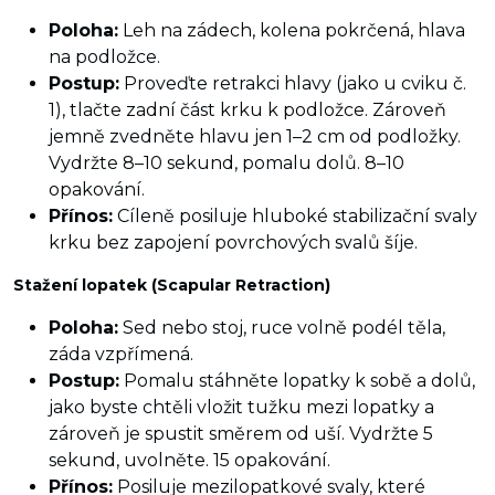
Poloha:
Leh na zádech, kolena pokrčená, hlava
na podložce.
Postup:
Proveďte retrakci hlavy (jako u cviku č.
1), tlačte zadní část krku k podložce. Zároveň
jemně zvedněte hlavu jen 1–2 cm od podložky.
Vydržte 8–10 sekund, pomalu dolů. 8–10
opakování.
Přínos:
Cíleně posiluje hluboké stabilizační svaly
krku bez zapojení povrchových svalů šíje.
Stažení lopatek (Scapular Retraction)
Poloha:
Sed nebo stoj, ruce volně podél těla,
záda vzpřímená.
Postup:
Pomalu stáhněte lopatky k sobě a dolů,
jako byste chtěli vložit tužku mezi lopatky a
zároveň je spustit směrem od uší. Vydržte 5
sekund, uvolněte. 15 opakování.
Přínos:
Posiluje mezilopatkové svaly, které