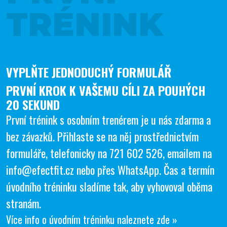
TRÉNINK
VYPLŇTE JEDNODUCHÝ FORMULÁŘ
PRVNÍ KROK K VAŠEMU CÍLI ZA POUHÝCH
20 SEKUND
První trénink s osobním trenérem je u nás zdarma a
bez závazků. Přihlaste se na něj prostřednictvím
formuláře, telefonicky na
721 602 526
, emailem na
info@efectfit.cz
nebo přes
WhatsApp
. Čas a termín
úvodního tréninku sladíme tak, aby vyhovoval oběma
stranám.
Více info o úvodním tréninku naleznete zde »