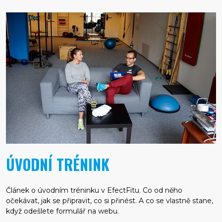
ÚVODNÍ TRÉNINK
Článek o úvodním tréninku v EfectFitu. Co od něho
očekávat, jak se připravit, co si přinést. A co se vlastně stane,
když odešlete formulář na webu.