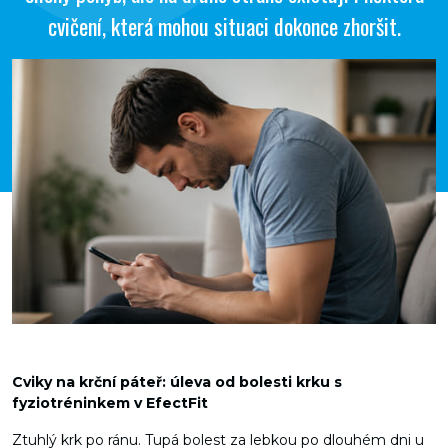
cvičení, která mohou situaci dokonce zhoršit.
Cviky na krční páteř: úleva od bolesti krku s
fyziotréninkem v EfectFit
Ztuhlý krk po ránu. Tupá bolest za lebkou po dlouhém dni u