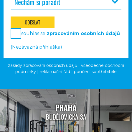
ODESLAT
souhlas se
zpracováním osobních údajů
(Nezávazná přihláška)
zásady zpracování osobních údajů
|
všeobecné obchodní
podmínky
|
reklamační řád
|
poučení spotřebitele
PRAHA
BUDĚJOVICKÁ 3A