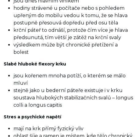
jsou dnes hlavním viníkem
hodiny strávené u počítače nebo s pohledem
upřeným do mobilu vedou k tomu, že se hlava
postupně přesouvá dopředu před osu těla
krční páteř to odnáší, protože čím více je hlava
předsunutá, tím větší je zátěž na krční svaly
výsledkem může být chronické přetížení a
bolest
Slabé hluboké flexory krku
jsou kořenem mnoha potíží, o kterém se málo
mluví
stejně jako u bederní páteře existuje i v krku
soustava hlubokých stabilizačních svalů – longus
colli a longus capitis
Stres a psychické napětí
mají na krk přímý fyzický vliv
oblast šíje a ramen je místem, kde tělo chronický