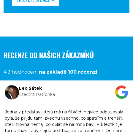
RECENZE OD NAŠICH ZÁKAZNÍKŮ
4.9 hodnocení
na základě 100 recenzí
Leo Šátek
Efectfit Patrónka
Jedna z představ, která mě na fitkách nejvíce odpuzovala
byla, že přijdu tam, zvednu všechno, co spatřím a trenéři,
kteří zrovna nemají co dělat se na mně baví. V EfectFit je
tomu jinak. Tady nejdu do fitka, ale za trenérem. On není