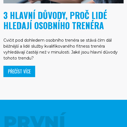
3 HLAVNÍ DŮVODY, PROČ LIDÉ
HLEDAJÍ OSOBNÍHO TRENÉRA
Cvičit pod dohledem osobního trenéra se stává čím dál
běžnější a lidé služby kvalifikovaného fitness trenéra
vyhledávají častěji než v minulosti. Jaké jsou hlavní důvody
tohoto trendu?
PŘEČÍST VÍCE
PRVNÍ