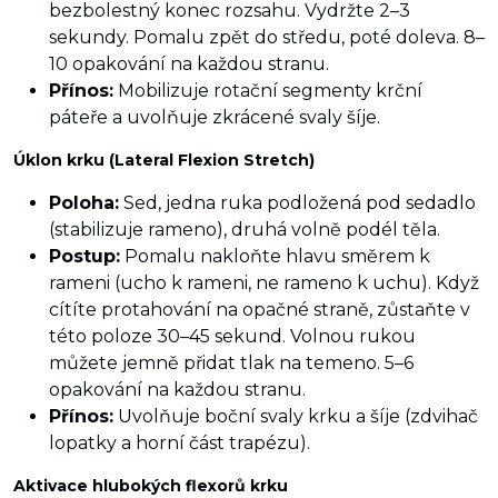
bezbolestný konec rozsahu. Vydržte 2–3
sekundy. Pomalu zpět do středu, poté doleva. 8–
10 opakování na každou stranu.
Přínos:
Mobilizuje rotační segmenty krční
páteře a uvolňuje zkrácené svaly šíje.
Úklon krku (Lateral Flexion Stretch)
Poloha:
Sed, jedna ruka podložená pod sedadlo
(stabilizuje rameno), druhá volně podél těla.
Postup:
Pomalu nakloňte hlavu směrem k
rameni (ucho k rameni, ne rameno k uchu). Když
cítíte protahování na opačné straně, zůstaňte v
této poloze 30–45 sekund. Volnou rukou
můžete jemně přidat tlak na temeno. 5–6
opakování na každou stranu.
Přínos:
Uvolňuje boční svaly krku a šíje (zdvihač
lopatky a horní část trapézu).
Aktivace hlubokých flexorů krku