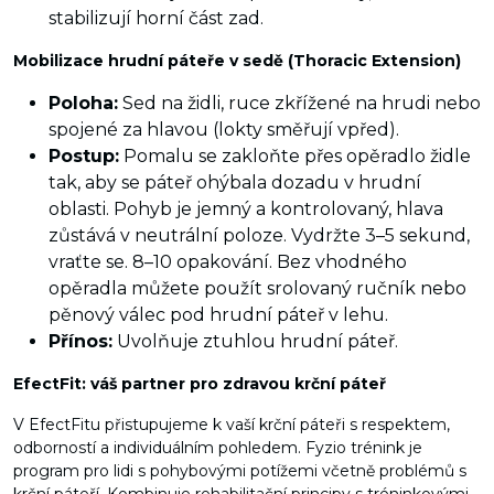
stabilizují horní část zad.
Mobilizace hrudní páteře v sedě (Thoracic Extension)
Poloha:
Sed na židli, ruce zkřížené na hrudi nebo
spojené za hlavou (lokty směřují vpřed).
Postup:
Pomalu se zakloňte přes opěradlo židle
tak, aby se páteř ohýbala dozadu v hrudní
oblasti. Pohyb je jemný a kontrolovaný, hlava
zůstává v neutrální poloze. Vydržte 3–5 sekund,
vraťte se. 8–10 opakování. Bez vhodného
opěradla můžete použít srolovaný ručník nebo
pěnový válec pod hrudní páteř v lehu.
Přínos:
Uvolňuje ztuhlou hrudní páteř.
EfectFit: váš partner pro zdravou krční páteř
V EfectFitu přistupujeme k vaší krční páteři s respektem,
odborností a individuálním pohledem. Fyzio trénink je
program pro lidi s pohybovými potížemi včetně problémů s