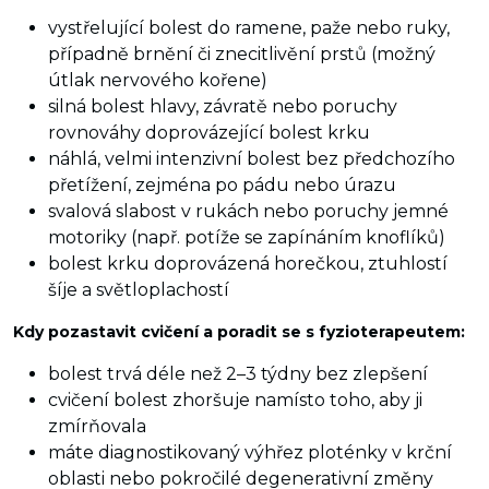
vystřelující bolest do ramene, paže nebo ruky,
případně brnění či znecitlivění prstů (možný
útlak nervového kořene)
silná bolest hlavy, závratě nebo poruchy
rovnováhy doprovázející bolest krku
náhlá, velmi intenzivní bolest bez předchozího
přetížení, zejména po pádu nebo úrazu
svalová slabost v rukách nebo poruchy jemné
motoriky (např. potíže se zapínáním knoflíků)
bolest krku doprovázená horečkou, ztuhlostí
šíje a světloplachostí
Kdy pozastavit cvičení a poradit se s fyzioterapeutem:
bolest trvá déle než 2–3 týdny bez zlepšení
cvičení bolest zhoršuje namísto toho, aby ji
zmírňovala
máte diagnostikovaný výhřez ploténky v krční
oblasti nebo pokročilé degenerativní změny