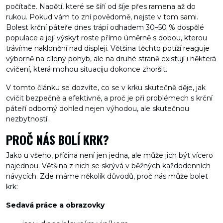
počítače. Napětí, které se šíří od šíje přes ramena až do
rukou. Pokud vám to zní povědomě, nejste v tom sami.
Bolest krční páteře dnes trápí odhadem 30–50 % dospělé
populace a její výskyt roste přímo úměrně s dobou, kterou
trávíme naklonění nad displeji. Většina těchto potíží reaguje
výborně na cílený pohyb, ale na druhé straně existují i některá
cvičení, která mohou situaciju dokonce zhoršit.
V tomto článku se dozvíte, co se v krku skutečně děje, jak
cvičit bezpečně a efektivně, a proč je při problémech s krční
páteří odborný dohled nejen výhodou, ale skutečnou
nezbytností.
PROČ NÁS BOLÍ KRK?
Jako u všeho, příčina není jen jedna, ale může jich být vícero
najednou. Většina z nich se skrývá v běžných každodenních
návycích. Zde máme několik důvodů, proč nás může bolet
krk:
Sedavá práce a obrazovky