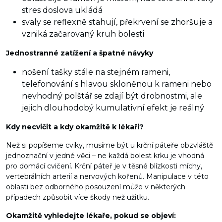
stres doslova ukládá
svaly se reflexně stahují, překrvení se zhoršuje a
vzniká začarovaný kruh bolesti
Jednostranné zatížení a špatné návyky
nošení tašky stále na stejném rameni,
telefonování s hlavou skloněnou k rameni nebo
nevhodný polštář se zdají být drobnostmi, ale
jejich dlouhodobý kumulativní efekt je reálný
Kdy necvičit a kdy okamžitě k lékaři?
Než si popíšeme cviky, musíme být u krční páteře obzvláště
jednoznační v jedné věci – ne každá bolest krku je vhodná
pro domácí cvičení. Krční páteř je v těsné blízkosti míchy,
vertebrálních arterií a nervových kořenů. Manipulace v této
oblasti bez odborného posouzení může v některých
případech způsobit více škody než užitku.
Okamžitě vyhledejte lékaře, pokud se objeví: