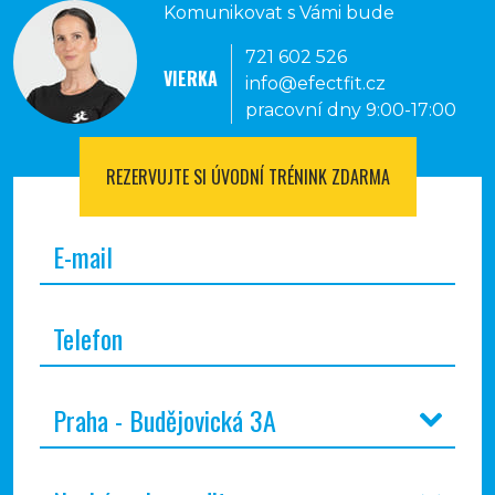
Komunikovat s Vámi bude
721 602 526
VIERKA
info@efectfit.cz
pracovní dny 9:00-17:00
REZERVUJTE SI
ÚVODNÍ TRÉNINK ZDARMA