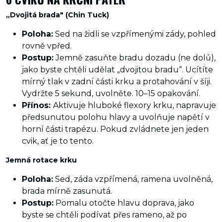
„Dvojitá brada" (Chin Tuck)
Poloha:
Sed na židli se vzpřímenými zády, pohled
rovně vpřed.
Postup:
Jemně zasuňte bradu dozadu (ne dolů),
jako byste chtěli udělat „dvojitou bradu“. Ucítíte
mírný tlak v zadní části krku a protahování v šíji.
Vydržte 5 sekund, uvolněte. 10–15 opakování.
Přínos:
Aktivuje hluboké flexory krku, napravuje
předsunutou polohu hlavy a uvolňuje napětí v
horní části trapézu. Pokud zvládnete jen jeden
cvik, ať je to tento.
Jemná rotace krku
Poloha:
Sed, záda vzpřímená, ramena uvolněná,
brada mírně zasunutá.
Postup:
Pomalu otočte hlavu doprava, jako
byste se chtěli podívat přes rameno, až po