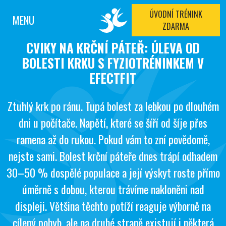
ÚVODNÍ TRÉNINK
MENU
ZDARMA
CVIKY NA KRČNÍ PÁTEŘ: ÚLEVA OD
BOLESTI KRKU S FYZIOTRÉNINKEM V
EFECTFIT
Ztuhlý krk po ránu. Tupá bolest za lebkou po dlouhém
dni u počítače. Napětí, které se šíří od šíje přes
ramena až do rukou. Pokud vám to zní povědomě,
nejste sami. Bolest krční páteře dnes trápí odhadem
30–50 % dospělé populace a její výskyt roste přímo
úměrně s dobou, kterou trávíme nakloněni nad
displeji. Většina těchto potíží reaguje výborně na
cílený pohyb, ale na druhé straně existují i některá