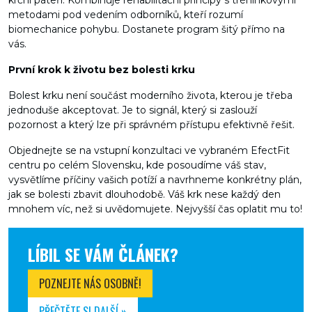
krční páteří. Kombinuje rehabilitační principy s tréninkovými
metodami pod vedením odborníků, kteří rozumí
biomechanice pohybu. Dostanete program šitý přímo na
vás.
První krok k životu bez bolesti krku
Bolest krku není součást moderního života, kterou je třeba
jednoduše akceptovat. Je to signál, který si zaslouží
pozornost a který lze při správném přístupu efektivně řešit.
Objednejte se na vstupní konzultaci ve vybraném EfectFit
centru po celém Slovensku, kde posoudíme váš stav,
vysvětlíme příčiny vašich potíží a navrhneme konkrétny plán,
jak se bolesti zbavit dlouhodobě. Váš krk nese každý den
mnohem víc, než si uvědomujete. Nejvyšší čas oplatit mu to!
LÍBIL SE VÁM ČLÁNEK?
POZNEJTE NÁS OSOBNĚ!
PŘEČTĚTE SI DALŠÍ »